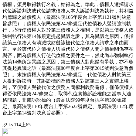
債權，須另取得執行名義，始得為之。準此，債權人選擇請求
代位訴訟判決或代位請求債務人本人訴訟判決為執行，其利益
均應歸之於債務人（最高法院105年度台上字第1121號判決意
旨參照）；債權人依民法第242條規定代位債務人聲請強制執
行，乃行使債權人對於第三債務人之權利，是以第三債務人依
強制執行法第14條規定提起異議之訴，其為異議之原因，係指
該第三債務人有消滅或妨礙該被代位之債務人請求之事由而
言。至於該代位之債權人與被代位之債務人間之債權關係存在
與否，固為債權人行使代位權之要件之一，然此尚非強制執行
法第14條所定異議之原因，第三債務人對此縱有爭執，亦不容
其提起異議之訴（最高法院80年度台上字第2015號判決意旨參
照）。末按債權人依民法第242條規定，代位債務人對於第三
人提起訴訟時，其訴訟標的為債務人對該第三人之實體上權
利，至債權人與被代位之債務人間權利義務關係，僅係債權人
得否依民法第242條規定，取得代位實施訴訟權能之當事人適
格問題，非屬訴訟標的（最高法院99年度台抗字第360號裁
定、最高法院110年度台上字第2622號裁定、最高法院112年度
台上字第14號判決意旨參照）。
g2 ks 114上65