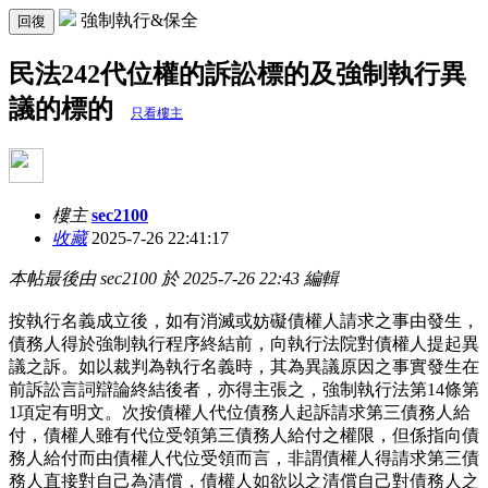
強制執行&保全
回復
民法242代位權的訴訟標的及強制執行異
議的標的
只看樓主
樓主
sec2100
收藏
2025-7-26 22:41:17
本帖最後由 sec2100 於 2025-7-26 22:43 編輯
按執行名義成立後，如有消滅或妨礙債權人請求之事由發生，
債務人得於強制執行程序終結前，向執行法院對債權人提起異
議之訴。如以裁判為執行名義時，其為異議原因之事實發生在
前訴訟言詞辯論終結後者，亦得主張之，強制執行法第14條第
1項定有明文。次按債權人代位債務人起訴請求第三債務人給
付，債權人雖有代位受領第三債務人給付之權限，但係指向債
務人給付而由債權人代位受領而言，非謂債權人得請求第三債
務人直接對自己為清償，債權人如欲以之清償自己對債務人之