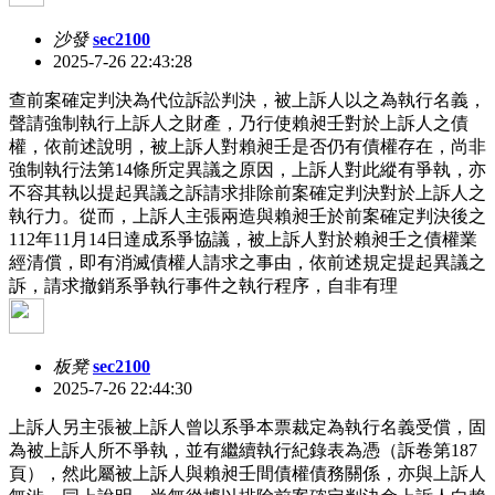
沙發
sec2100
2025-7-26 22:43:28
查前案確定判決為代位訴訟判決，被上訴人以之為執行名義，
聲請強制執行上訴人之財產，乃行使賴昶壬對於上訴人之債
權，依前述說明，被上訴人對賴昶壬是否仍有債權存在，尚非
強制執行法第14條所定異議之原因，上訴人對此縱有爭執，亦
不容其執以提起異議之訴請求排除前案確定判決對於上訴人之
執行力。從而，上訴人主張兩造與賴昶壬於前案確定判決後之
112年11月14日達成系爭協議，被上訴人對於賴昶壬之債權業
經清償，即有消滅債權人請求之事由，依前述規定提起異議之
訴，請求撤銷系爭執行事件之執行程序，自非有理
板凳
sec2100
2025-7-26 22:44:30
上訴人另主張被上訴人曾以系爭本票裁定為執行名義受償，固
為被上訴人所不爭執，並有繼續執行紀錄表為憑（訴卷第187
頁），然此屬被上訴人與賴昶壬間債權債務關係，亦與上訴人